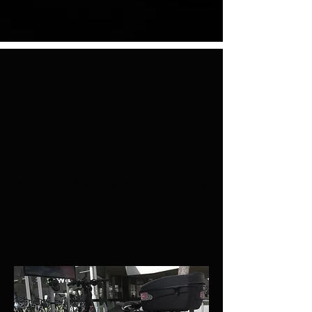
Kenmerke van die VR-fiets
relevant vir
ongelukvoorkomingswerk
Die VR Bike maak 'n verandering van
perspektief in baie situasies moontlik en maak
dus die verskillende padgebruikers meer
bewus van hul eweknieë.