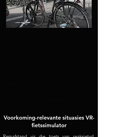
Beskik oor hardeware van die
VR-fiets
Die stuur, die twee remme, die trapspoed
en die sigrigting word op die fietssimulator
aangeteken. ’n Ooreenstemmende
waaierstelsel is ook geïntegreer om wind op
te wek en sodoende die ervaring nog meer
realisties te maak en die beste moontlike
resultate in voorkomingswerk te behaal.
Voorkoming-relevante situasies VR-
fietssimulator
Remafstand vir die toets van reaksietyd,