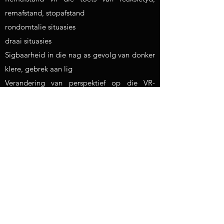
remafstand, stopafstand
rondomtalie situasies
draai situasies
Sigbaarheid in die nag as gevolg van donker
klere, gebrek aan lig
Verandering van perspektief op die VR-
fietssimulator
Verandering van perspektief in draaisituasies
van fietsryer na vragmotorbestuurder
Verandering van perspektief van fietsryer na
motorbestuurder wanneer jy links draai
Verandering van perspektief van fietsryer na
motorbestuurder wanneer jy agteruit ry
Verandering van perspektief van
motorbestuurder na fietsryer wanneer jy te
naby ry (word tans geïmplementeer)